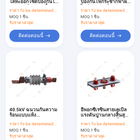
โลหะออกไซด์ป้องกันไฟ
ป้องกันไฟกระชากฟ้าผ่า
ทัวร์โรงงาน
กระชากสำหรับเครื่อง
ไม่มีช่องว่างสำหรับราง
ราคา:
To be determined by type and quantity.
ราคา:
To be determined by type and quantity.
กำเนิดไฟฟ้า
ไฟฟ้า
MOQ:
1 ชิ้น
MOQ:
1 ชิ้น
ควบคุมคุณภาพ
รับราคาล่าสุด
รับราคาล่าสุด
ติดต่อเรา
ติดต่อตอนนี้
ติดต่อตอนนี้
ข่าว
คดี
อุปกรณ์ป้องกันไฟกระชากฟ้าผ่า
ตัวต้านทานกราวด์เป็นกลาง
40.5kV ฉนวนกันความ
อีพอกซีเรซินสายเคเบิล
ร้อนแบบแห้ง
แรงดันปานกลางสิ้นสุด
ตัวต้านทานแดมเปอร์
Capacitance Graded
C-GIS ขั้วต่อถังแก๊ส
ราคา:
To be determined by type and quantity.
ราคา:
To be determined by type and quantity.
Bushing สำหรับ
DC อุปกรณ์ป้องกันไฟกระชาก
MOQ:
1 ชิ้น
MOQ:
1 ชิ้น
Transformer
รับราคาล่าสุด
รับราคาล่าสุด