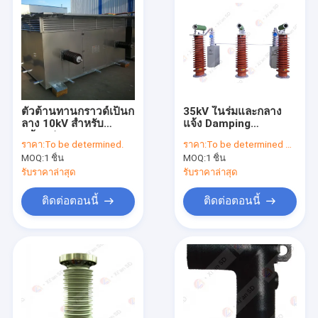
ตัวต้านทานกราวด์เป็นก
35kV ในร่มและกลาง
ลาง 10kV สำหรับ
แจ้ง Damping
หม้อแปลง
Capacitance ความ
ราคา:
To be determined.
ราคา:
To be determined by type and quantity.
ต้านทานการป้องกัน
MOQ:
1 ชิ้น
MOQ:
1 ชิ้น
Overvoltage สำหรับ
Substation
รับราคาล่าสุด
รับราคาล่าสุด
ติดต่อตอนนี้
ติดต่อตอนนี้