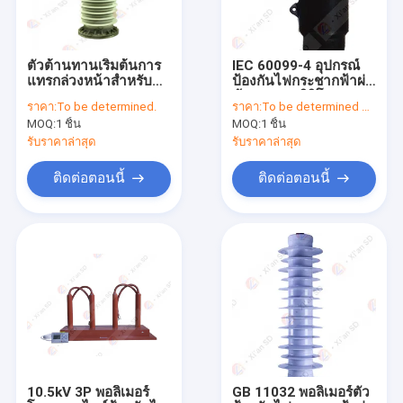
ตัวต้านทานเริ่มต้นการ
IEC 60099-4 อุปกรณ์
แทรกล่วงหน้าสำหรับ
ป้องกันไฟกระชากฟ้าผ่า
HVDC, SVG และ
ข้อศอกยางซิลิโคน
ราคา:
To be determined.
ราคา:
To be determined by type and quantity.
STATCOM
MOQ:
1 ชิ้น
MOQ:
1 ชิ้น
รับราคาล่าสุด
รับราคาล่าสุด
ติดต่อตอนนี้
ติดต่อตอนนี้
บ้าน
สินค้า
เกี่ยวกับเรา
10.5kV 3P พอลิเมอร์
GB 11032 พอลิเมอร์ตัว