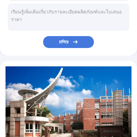
Busbar ฉนวนแบบเต็ม
ขั้วต่อสายไฟแรงดันปานกลาง 35kV C-GIS Side Busbar Connector
C-GIS ขั้วต่อบัสบาร์บนสุดการสิ้นสุดสายเคเบิลแรงดันปานกลาง
อุปกรณ์ป้องกันไฟกระชาก
24000A ฉนวนกันความร้อนแบบแห้งความจุกระแสไฟขนาดใหญ่บูชเกรด
ตัวต้านทานทดสอบฟ้าผ่าโลหะออกไซด์สำหรับระบบเมโทร
อุปกรณ์กำจัดฮาร์มอนิก
อุปกรณ์ป้องกันไฟกระชาก DC ในร่มและกลางแจ้งพร้อมกล่องป้องกันการกัดกร่อนสำหรับระบบเมโทร
চালিয়ে
เคาน์เตอร์ปล่อยอุปกรณ์ป้องกันไฟกระชาก
ตัวต้านทาน Damping 4.5kV 50Hz สำหรับการควบคุมอุตสาหกรรม
Gapless Metal Oxide Surge Arrester , 10 KV อุปกรณ์ป้องกันฟ้าผ่า
ตัวต้านทานต่อสายดินเป็นกลางฟ้าผ่า 110kV สำหรับหม้อแปลง
อุปกรณ์กราวด์เป็นกลาง 110kV พร้อมสวิตช์ป้องกันไฟกระชาก Plus และ CT
ตัวต้านทานตัวกรองฮาร์มอนิก HVDC สแตนเลส ±800kV